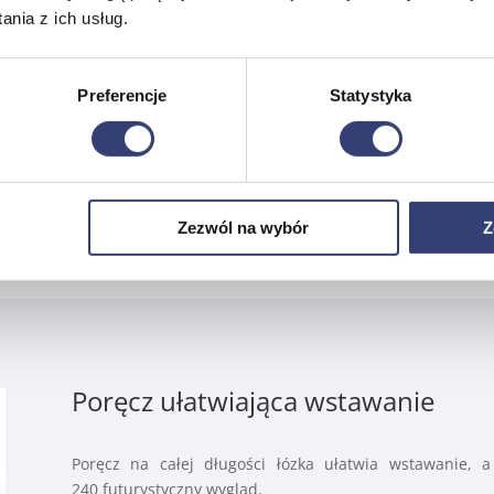
nia z ich usług.
Preferencje
Statystyka
stu
i mierzy wzrost użytkownika. Pozwala to na precyzyjne
Zezwól na wybór
Z
Poręcz ułatwiająca wstawanie
Poręcz na całej długości łózka ułatwia wstawanie, a
240 futurystyczny wygląd.