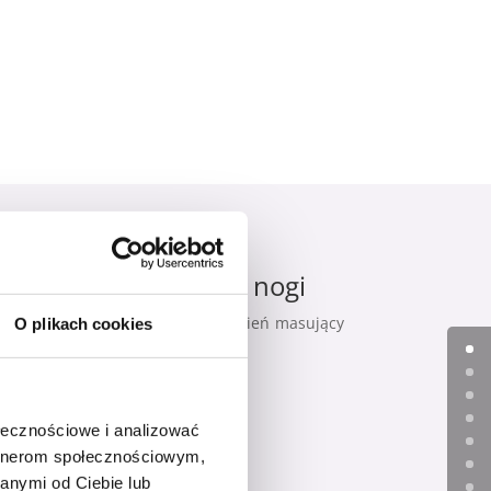
trzne stabilizujące nogi
odczas zabiegu, dzięki czemu strumień masujący
O plikach cookies
ołecznościowe i analizować
artnerom społecznościowym,
anymi od Ciebie lub