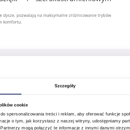
e dysze, pozwalają na maksymalne zróżnicowanie trybów
m komfortu.
Zmiennociśnieniowe poduszki powie
Przytrzymując stopy w żądanej pozycji, stabilizuje je p
Szczegóły
może być precyzyjnie dopasowany.
 plików cookie
do spersonalizowania treści i reklam, aby oferować funkcje sp
ormacje o tym, jak korzystasz z naszej witryny, udostępniamy p
Partnerzy mogą połączyć te informacje z innymi danymi otrzym