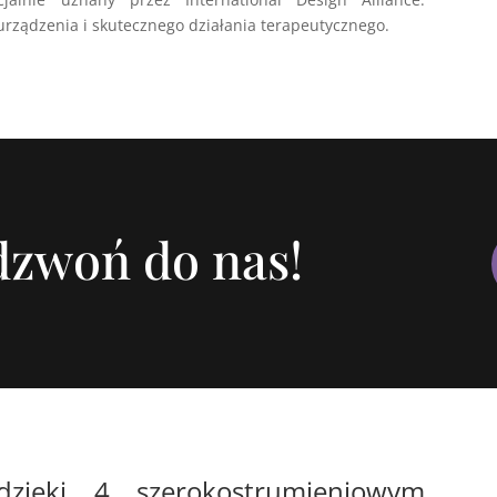
urządzenia i skutecznego działania terapeutycznego.
adzwoń do nas!
ięki 4 szerokostrumieniowym