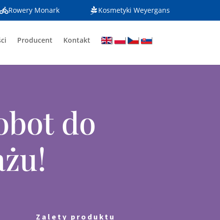
Rowery Monark
Kosmetyki Weyergans
ci
Producent
Kontakt
.
.
.
.
obot do
żu!
Zalety produktu