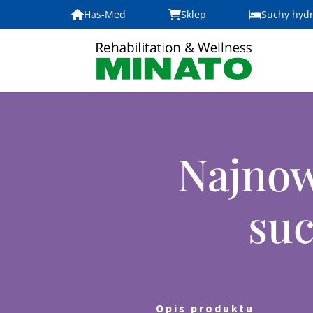
Has-Med
Sklep
Suchy hyd
Najnow
su
Opis produktu