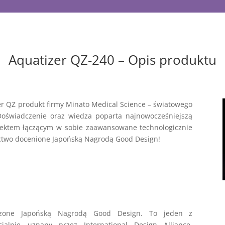
Aquatizer QZ-240 – Opis produktu
zer QZ produkt firmy Minato Medical Science – światowego
Doświadczenie oraz wiedza poparta najnowocześniejszą
jektem łączącym w sobie zaawansowane technologicznie
ictwo docenione Japońską Nagrodą Good Design!
zone Japońską Nagrodą Good Design. To jeden z
cjalnie uznany przez International Design Alliance.