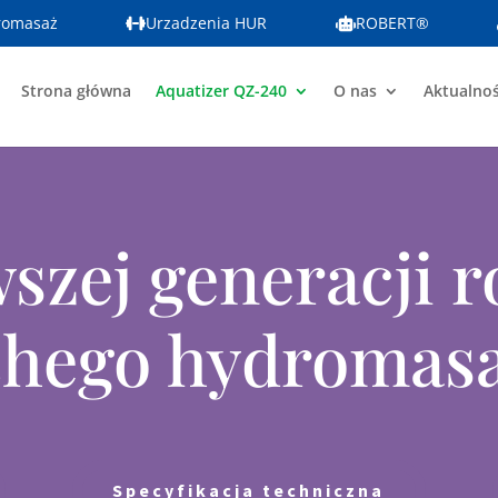
romasaż
Urzadzenia HUR
ROBERT®
Strona główna
Aquatizer QZ-240
O nas
Aktualnoś
szej generacji r
chego hydromasa
Specyfikacja techniczna