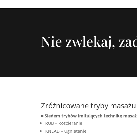
Nie zwlekaj, z
Zróżnicowane tryby masażu
■ Siedem trybów imitujących technikę masaż
RUB – Rozcieranie
KNEAD – Ugniatanie