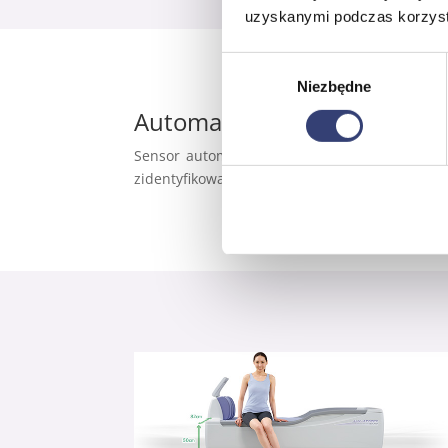
uzyskanymi podczas korzysta
Wybór
Niezbędne
zgody
Automatyczny pomiar wzro
Sensor automatycznie wykrywa pozycję głowy 
zidentyfikowanie masowanych obszarów.