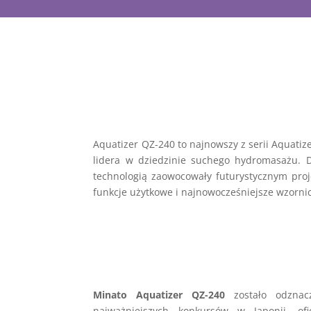
Aquatizer QZ-240 to najnowszy z serii Aquati
lidera w dziedzinie suchego hydromasażu. 
technologią zaowocowały futurystycznym pro
funkcje użytkowe i najnowocześniejsze wzorn
Minato Aquatizer QZ-240
zostało odznac
najważniejszych konkursów w Japonii, ofi